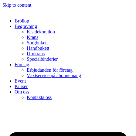
Skip to content
Bröllop
Begravning
Kistdekoration
Krans
Sorgbukett
Handbukett
Urnkrans
Specialbinderier
Företag
Erbjudanden för företag
Växtservice på abonnemang
Event
Kurser
Om oss
Kontakta oss