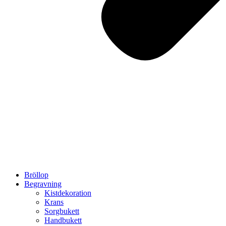
Bröllop
Begravning
Kistdekoration
Krans
Sorgbukett
Handbukett