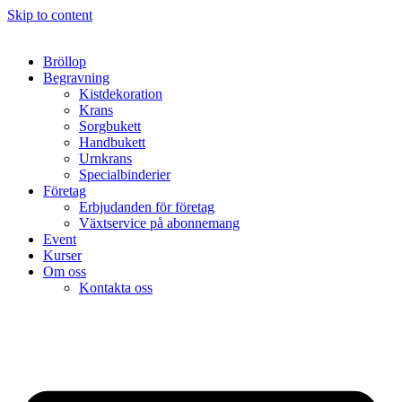
Skip to content
Bröllop
Begravning
Kistdekoration
Krans
Sorgbukett
Handbukett
Urnkrans
Specialbinderier
Företag
Erbjudanden för företag
Växtservice på abonnemang
Event
Kurser
Om oss
Kontakta oss